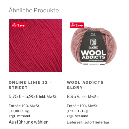
Ähnliche Produkte
Save
Save
ONLINE LINIE 12 –
WOOL ADDICTS
STREET
GLORY
Preisspanne:
5,75
€
–
5,95
€
8,95
€
inkl. MwSt.
inkl. MwSt.
5,75 €
Enthält 19% MwSt.
Enthält 19% MwSt.
bis
(
115,00
€
/ 1 kg)
(
179,00
€
/ 1 kg)
zzgl.
Versand
zzgl.
Versand
5,95 €
Dieses
Ausführung wählen
Lieferzeit: sofort lieferbar
Produkt