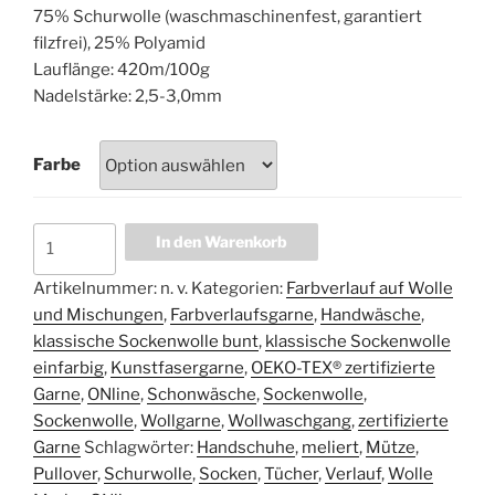
75% Schurwolle (waschmaschinenfest, garantiert
filzfrei), 25% Polyamid
Lauflänge: 420m/100g
Nadelstärke: 2,5-3,0mm
Farbe
ONline
In den Warenkorb
Supersocke
4-
Artikelnummer:
n. v.
Kategorien:
Farbverlauf auf Wolle
fach
und Mischungen
,
Farbverlaufsgarne
,
Handwäsche
,
Happy
klassische Sockenwolle bunt
,
klassische Sockenwolle
Life-
einfarbig
,
Kunstfasergarne
,
OEKO-TEX® zertifizierte
Color
Garne
,
ONline
,
Schonwäsche
,
Sockenwolle
,
Sort.
Sockenwolle
,
Wollgarne
,
Wollwaschgang
,
zertifizierte
369
Garne
Schlagwörter:
Handschuhe
,
meliert
,
Mütze
,
Menge
Pullover
,
Schurwolle
,
Socken
,
Tücher
,
Verlauf
,
Wolle