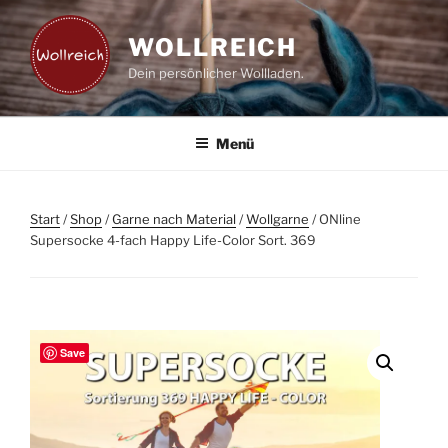
Zum
Inhalt
WOLLREICH
springen
Dein persönlicher Wollladen.
Menü
Start
/
Shop
/
Garne nach Material
/
Wollgarne
/ ONline
Supersocke 4-fach Happy Life-Color Sort. 369
Save