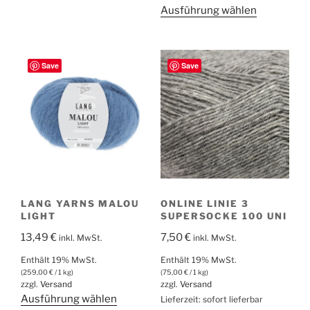
Dieses
Ausführung wählen
weist
Produkt
mehrere
weist
Varianten
mehrere
auf.
Save
Save
Varianten
Die
auf.
Optionen
Die
können
Optionen
auf
können
der
auf
Produktseite
der
gewählt
Produktsei
werden
LANG YARNS MALOU
ONLINE LINIE 3
gewählt
LIGHT
SUPERSOCKE 100 UNI
werden
13,49
€
7,50
€
inkl. MwSt.
inkl. MwSt.
Enthält 19% MwSt.
Enthält 19% MwSt.
(
259,00
€
/ 1 kg)
(
75,00
€
/ 1 kg)
zzgl.
Versand
zzgl.
Versand
Dieses
Ausführung wählen
Lieferzeit: sofort lieferbar