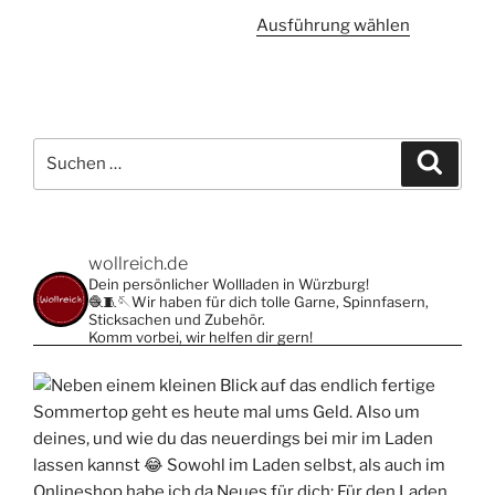
Produkt
Dieses
Ausführung wählen
weist
Produkt
mehrere
weist
Varianten
mehrere
auf.
Varianten
Die
Suche
auf.
Suche
Optionen
nach:
Die
können
Optionen
auf
können
der
wollreich.de
auf
Produktseite
Dein persönlicher Wollladen in Würzburg!
der
gewählt
🧶🧵🪡Wir haben für dich tolle Garne, Spinnfasern,
Produktsei
Sticksachen und Zubehör.
werden
Komm vorbei, wir helfen dir gern!
gewählt
werden