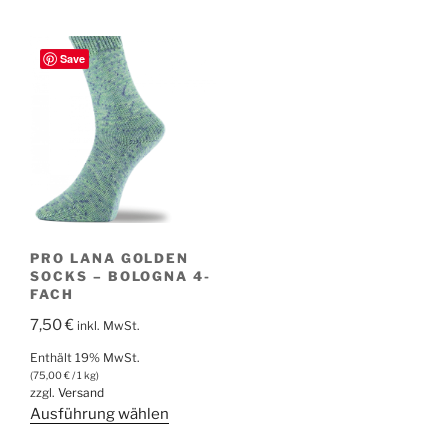
Produkt
weist
weist
mehrere
mehrere
Varianten
Save
Varianten
auf.
auf.
Die
Die
Optionen
Optionen
können
können
auf
auf
der
der
Produktsei
Produktseite
gewählt
PRO LANA GOLDEN
gewählt
werden
SOCKS – BOLOGNA 4-
werden
FACH
7,50
€
inkl. MwSt.
Enthält 19% MwSt.
(
75,00
€
/ 1 kg)
zzgl.
Versand
Dieses
Ausführung wählen
Produkt