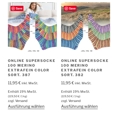
mehrere
mehrere
Varianten
Save
Save
Varianten
auf.
auf.
Die
Die
Optionen
Optionen
können
können
auf
auf
der
der
Produktseite
Produktsei
gewählt
ONLINE SUPERSOCKE
ONLINE SUPERSOCKE
gewählt
werden
100 MERINO
100 MERINO
werden
EXTRAFEIN COLOR
EXTRAFEIN COLOR
SORT. 387
SORT. 382
11,95
€
11,95
€
inkl. MwSt.
inkl. MwSt.
Enthält 19% MwSt.
Enthält 19% MwSt.
(
119,50
€
/ 1 kg)
(
119,50
€
/ 1 kg)
zzgl.
Versand
zzgl.
Versand
Dieses
Dieses
Ausführung wählen
Ausführung wählen
Produkt
Produkt