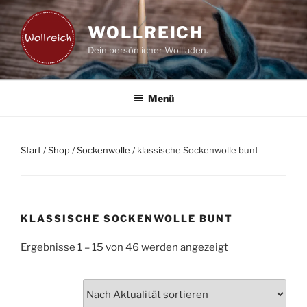
Zum
Inhalt
WOLLREICH
springen
Dein persönlicher Wollladen.
Menü
Start
/
Shop
/
Sockenwolle
/ klassische Sockenwolle bunt
KLASSISCHE SOCKENWOLLE BUNT
Nach
Ergebnisse 1 – 15 von 46 werden angezeigt
Aktualität
sortiert