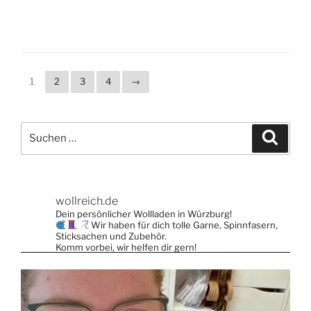
weist
mehrere
Varianten
auf.
Die
1
2
3
4
→
Optionen
können
auf
Suche
Suche
der
nach:
Produktseite
gewählt
werden
wollreich.de
Dein persönlicher Wollladen in Würzburg!
Wir haben für dich tolle Garne, Spinnfasern,
Sticksachen und Zubehör.
Komm vorbei, wir helfen dir gern!