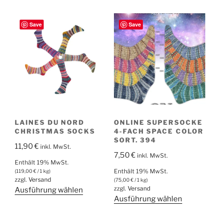
mehrere
weist
Varianten
mehrere
Save
Save
auf.
Varianten
Die
auf.
Optionen
Die
können
Optionen
auf
können
der
auf
Produktsei
der
gewählt
Produktseite
werden
LAINES DU NORD
ONLINE SUPERSOCKE
gewählt
CHRISTMAS SOCKS
4-FACH SPACE COLOR
werden
SORT. 394
11,90
€
inkl. MwSt.
7,50
€
inkl. MwSt.
Enthält 19% MwSt.
Enthält 19% MwSt.
(
119,00
€
/ 1 kg)
zzgl.
Versand
(
75,00
€
/ 1 kg)
zzgl.
Versand
Dieses
Ausführung wählen
Dieses
Ausführung wählen
Produkt
Produkt
weist