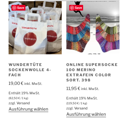
Save
Save
WUNDERTÜTE
ONLINE SUPERSOCKE
SOCKENWOLLE 4-
100 MERINO
FACH
EXTRAFEIN COLOR
SORT. 398
19,00
€
inkl. MwSt.
11,95
€
inkl. MwSt.
Enthält 19% MwSt.
Enthält 19% MwSt.
(
82,50
€
/ 1 kg)
zzgl.
Versand
(
119,50
€
/ 1 kg)
zzgl.
Versand
Dieses
Ausführung wählen
Dieses
Ausführung wählen
Produkt
Produkt
weist
weist