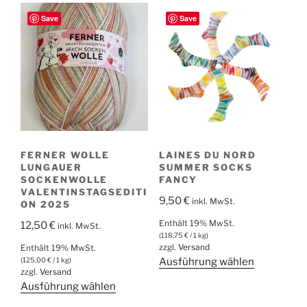
mehrere
mehrere
Save
Save
Varianten
Varianten
auf.
auf.
Die
Die
Optionen
Optionen
können
können
auf
auf
der
der
Produktseite
Produktsei
FERNER WOLLE
LAINES DU NORD
gewählt
gewählt
LUNGAUER
SUMMER SOCKS
werden
werden
SOCKENWOLLE
FANCY
VALENTINSTAGSEDITI
9,50
€
inkl. MwSt.
ON 2025
Enthält 19% MwSt.
12,50
€
inkl. MwSt.
(
118,75
€
/ 1 kg)
zzgl.
Versand
Enthält 19% MwSt.
Dieses
(
125,00
€
/ 1 kg)
Ausführung wählen
zzgl.
Versand
Produkt
Dieses
Ausführung wählen
weist
Produkt