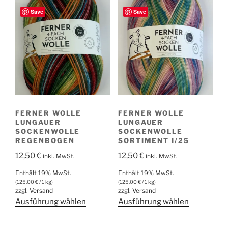
mehrere
mehrere
Save
Save
Varianten
Varianten
auf.
auf.
Die
Die
Optionen
Optionen
können
können
auf
auf
der
der
Produktseite
Produktsei
FERNER WOLLE
FERNER WOLLE
gewählt
gewählt
LUNGAUER
LUNGAUER
werden
werden
SOCKENWOLLE
SOCKENWOLLE
REGENBOGEN
SORTIMENT I/25
12,50
€
12,50
€
inkl. MwSt.
inkl. MwSt.
Enthält 19% MwSt.
Enthält 19% MwSt.
(
125,00
€
/ 1 kg)
(
125,00
€
/ 1 kg)
zzgl.
Versand
zzgl.
Versand
Dieses
Dieses
Ausführung wählen
Ausführung wählen
Produkt
Produkt
weist
weist