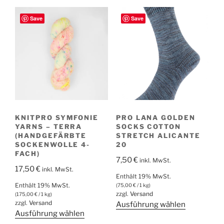
weist
mehrere
mehrere
Varianten
Save
Save
Varianten
auf.
auf.
Die
Die
Optionen
Optionen
können
können
auf
auf
der
der
Produktseite
Produktsei
gewählt
KNITPRO SYMFONIE
PRO LANA GOLDEN
gewählt
werden
YARNS – TERRA
SOCKS COTTON
werden
(HANDGEFÄRBTE
STRETCH ALICANTE
SOCKENWOLLE 4-
20
FACH)
7,50
€
inkl. MwSt.
17,50
€
inkl. MwSt.
Enthält 19% MwSt.
Enthält 19% MwSt.
(
75,00
€
/ 1 kg)
zzgl.
Versand
(
175,00
€
/ 1 kg)
zzgl.
Versand
Dieses
Ausführung wählen
Dieses
Ausführung wählen
Produkt