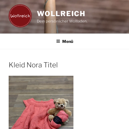
Zum
Inhalt
WOLLREICH
springen
Dein persönlicher Wollladen.
Menü
Kleid Nora Titel