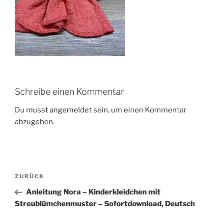
Schreibe einen Kommentar
Du musst
angemeldet
sein, um einen Kommentar
abzugeben.
Beitragsnavigation
Vorheriger
ZURÜCK
Beitrag
Anleitung Nora – Kinderkleidchen mit
Streublümchenmuster – Sofortdownload, Deutsch