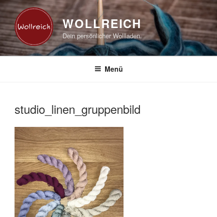
Zum
Inhalt
WOLLREICH
springen
Dein persönlicher Wollladen.
Menü
studio_linen_gruppenbild