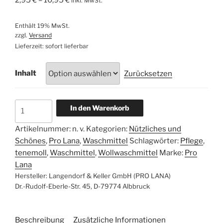
2,95
€
–
10,95
€
inkl. MwSt.
2,95 €
bis
Enthält 19% MwSt.
10,95 €
zzgl.
Versand
Lieferzeit: sofort lieferbar
Inhalt
Zurücksetzen
Pro
In den Warenkorb
Lana
Wollwaschmittel
Artikelnummer:
n. v.
Kategorien:
Nützliches und
Menge
Schönes
,
Pro Lana
,
Waschmittel
Schlagwörter:
Pflege
,
tenemoll
,
Waschmittel
,
Wollwaschmittel
Marke:
Pro
Lana
Hersteller:
Langendorf & Keller GmbH (PRO LANA)
Dr.-Rudolf-Eberle-Str. 45, D-79774 Albbruck
Beschreibung
Zusätzliche Informationen