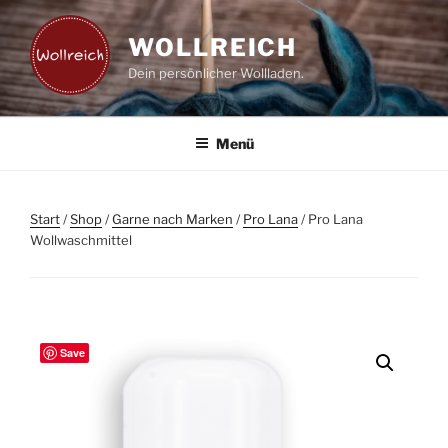
Zum
Inhalt
WOLLREICH
springen
Dein persönlicher Wollladen.
Menü
Start
/
Shop
/
Garne nach Marken
/
Pro Lana
/ Pro Lana
Wollwaschmittel
Save