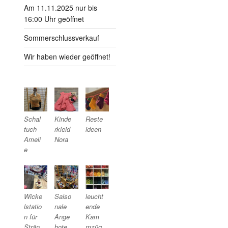
Am 11.11.2025 nur bis
16:00 Uhr geöffnet
Sommerschlussverkauf
Wir haben wieder geöffnet!
Schal
Kinde
Reste
tuch
rkleid
ideen
Ameli
Nora
e
Wicke
Saiso
leucht
lstatio
nale
ende
n für
Ange
Kam
Strän
bote
mzüg