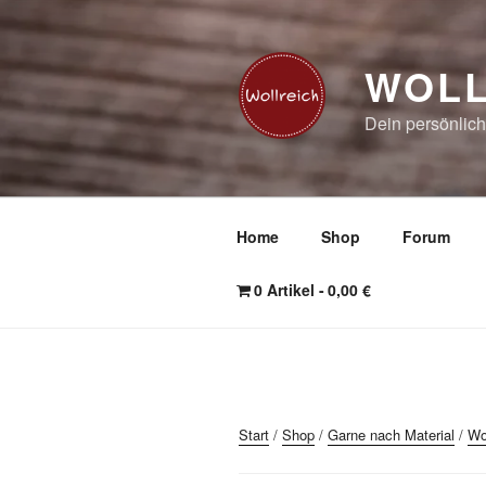
Zum
Inhalt
springen
WOLL
Dein persönlich
Home
Shop
Forum
0 Artikel
0,00 €
Start
/
Shop
/
Garne nach Material
/
Wo