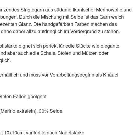
glänzendes Singlegarn aus südamerikanischer Merinowolle und
bungen. Durch die Mischung mit Seide ist das Garn weich
r dezenten Glanz. Die handgefärbten Farben machen das
 ohne dabei allzu aufdringlich im Vordergrund zu stehen.
stärke eignet sich perfekt für edle Stücke wie elegante
sind aber auch edle Schals, Stolen und Mützen oder
lich.
 erhältlich und muss vor Verarbeitungsbeginn als Knäuel
vielen Fällen geeignet.
erino extrafein), 30% Seide
t 10x10cm, variiert je nach Nadelstärke