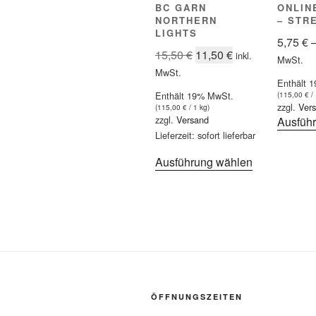
BC GARN
ONLINE
NORTHERN
– STR
LIGHTS
5,75
€
Ursprünglicher
Aktueller
15,50
€
11,50
€
inkl.
MwSt.
Preis
Preis
MwSt.
Enthält 
war:
ist:
Enthält 19% MwSt.
(
115,00
€
/ 
15,50 €
11,50 €.
zzgl.
Ver
(
115,00
€
/ 1 kg)
zzgl.
Versand
Ausfüh
Lieferzeit: sofort lieferbar
Dieses
Ausführung wählen
Produkt
weist
mehrere
Varianten
auf.
Die
Optionen
können
ÖFFNUNGSZEITEN
auf