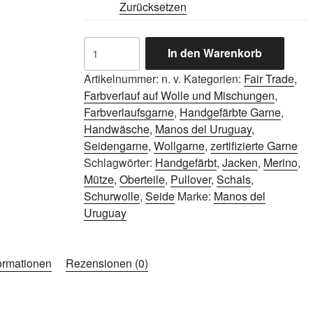
Zurücksetzen
Manos
In den Warenkorb
del
Uruguay
Artikelnummer:
n. v.
Kategorien:
Fair Trade
,
Fino
Farbverlauf auf Wolle und Mischungen
,
Menge
Farbverlaufsgarne
,
Handgefärbte Garne
,
Handwäsche
,
Manos del Uruguay
,
Seidengarne
,
Wollgarne
,
zertifizierte Garne
Schlagwörter:
Handgefärbt
,
Jacken
,
Merino
,
Mütze
,
Oberteile
,
Pullover
,
Schals
,
Schurwolle
,
Seide
Marke:
Manos del
Uruguay
formationen
Rezensionen (0)