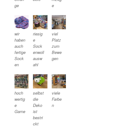
ge
e
wir
riesig
viel
haben
e
Platz
auch
Sock
zum
fertige
enwoll
Bewe
Sock
ausw
gen
en
ahl
hoch
selbst
viele
wertig
die
Farbe
e
Deko
n
Garne
ist
bestri
ckt