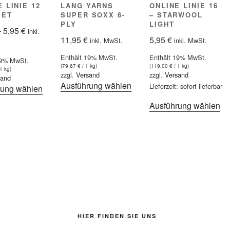
 LINIE 12
LANG YARNS
ONLINE LINIE 16
EET
SUPER SOXX 6-
– STARWOOL
PLY
LIGHT
Preisspanne:
–
5,95
€
inkl.
11,95
€
5,95
€
inkl. MwSt.
inkl. MwSt.
5,75 €
bis
Enthält 19% MwSt.
Enthält 19% MwSt.
19% MwSt.
5,95 €
(
79,67
€
/ 1 kg)
(
119,00
€
/ 1 kg)
1 kg)
zzgl.
Versand
zzgl.
Versand
sand
Dieses
Ausführung wählen
Lieferzeit: sofort lieferbar
Dieses
rung wählen
Produkt
Produkt
Di
Ausführung wählen
weist
weist
Pr
mehrere
mehrere
we
Varianten
Varianten
me
auf.
auf.
Va
Die
Die
auf
Optionen
Optionen
Di
können
können
Op
auf
auf
kö
der
der
au
HIER FINDEN SIE UNS
Produktseite
Produktseite
de