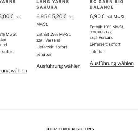
YARNS
LANG YARNS
BC GARN BIO
SAKURA
BALANCE
Ursprünglicher
Aktueller
Ursprünglicher
Aktueller
6,00
€
6,95
€
5,20
€
6,90
€
inkl.
inkl.
inkl. MwSt.
Preis
Preis
Preis
Preis
MwSt.
Enthält 19% MwSt.
war:
ist:
war:
ist:
(
138,00
€
/ 1 kg)
19% MwSt.
Enthält 19% MwSt.
zzgl.
Versand
7,95 €
6,00 €.
6,95 €
5,20 €.
1 kg)
zzgl.
Versand
Lieferzeit: sofort
sand
Lieferzeit: sofort
t: sofort
lieferbar
lieferbar
D
Ausführung wählen
Dieses
Ausführung wählen
Dieses
P
rung wählen
Produkt
Produkt
w
weist
weist
m
mehrere
mehrere
V
Varianten
Varianten
au
auf.
auf.
D
Die
Die
O
Optionen
Optionen
k
te
können
können
a
HIER FINDEN SIE UNS
auf
auf
d