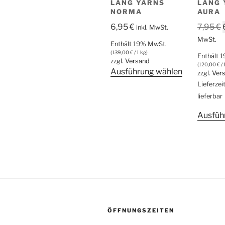
LANG YARNS
LANG 
NORMA
AURA
6,95
€
7,95
€
inkl. MwSt.
MwSt.
Enthält 19% MwSt.
(
139,00
€
/ 1 kg)
Enthält 
zzgl.
Versand
(
120,00
€
/ 
Dieses
Ausführung wählen
zzgl.
Ver
Produkt
Lieferzei
weist
lieferbar
mehrere
Ausfüh
Varianten
auf.
Die
Optionen
können
auf
der
Produktsei
ÖFFNUNGSZEITEN
gewählt