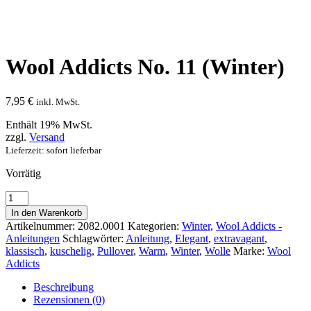
Wool Addicts No. 11 (Winter)
7,95
€
inkl. MwSt.
Enthält 19% MwSt.
zzgl.
Versand
Lieferzeit: sofort lieferbar
Vorrätig
Wool
Addicts
In den Warenkorb
No.
Artikelnummer:
2082.0001
Kategorien:
Winter
,
Wool Addicts -
11
Anleitungen
Schlagwörter:
Anleitung
,
Elegant
,
extravagant
,
(Winter)
klassisch
,
kuschelig
,
Pullover
,
Warm
,
Winter
,
Wolle
Marke:
Wool
Menge
Addicts
Beschreibung
Rezensionen (0)