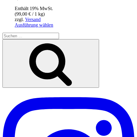
Enthält 19% MwSt.
(
99,00
€
/ 1 kg)
zzgl.
Versand
Dieses
Ausführung wählen
Produkt
Suche
weist
nach:
mehrere
Suchen
Varianten
auf.
Die
Optionen
können
auf
der
Produktseite
gewählt
werden