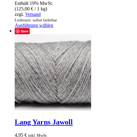
Enthält 19% MwSt.
(
125,00
€
/ 1 kg)
zzgl.
Versand
Lieferzeit: sofort lieferbar
Dieses
Ausführung wählen
Produkt
Save
weist
mehrere
Varianten
auf.
Die
Optionen
können
auf
der
Produktseite
gewählt
werden
Lang Yarns Jawoll
4,95
€
inkl. MwSt.