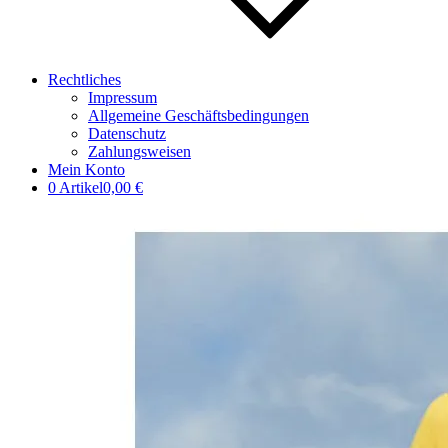
Rechtliches
Impressum
Allgemeine Geschäftsbedingungen
Datenschutz
Zahlungsweisen
Mein Konto
0 Artikel
0,00 €