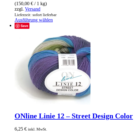
(
150,00
€
/ 1 kg)
zzgl.
Versand
Lieferzeit: sofort lieferbar
Dieses
Ausführung wählen
Produkt
Save
weist
mehrere
Varianten
auf.
Die
Optionen
können
auf
der
Produktseite
gewählt
werden
ONline Linie 12 – Street Design Color
6,25
€
inkl. MwSt.