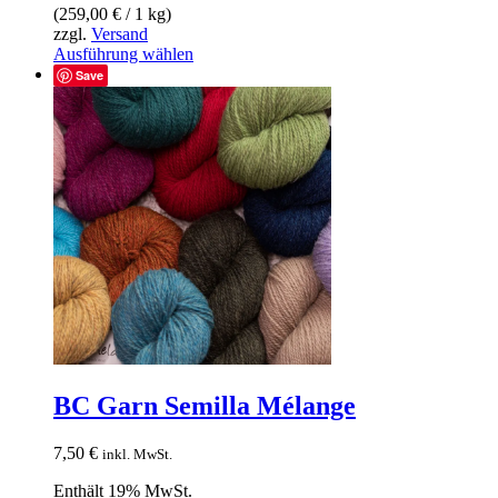
(
259,00
€
/ 1 kg)
zzgl.
Versand
Dieses
Ausführung wählen
Produkt
Save
weist
mehrere
Varianten
auf.
Die
Optionen
können
auf
der
Produktseite
gewählt
werden
BC Garn Semilla Mélange
7,50
€
inkl. MwSt.
Enthält 19% MwSt.