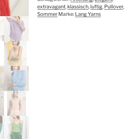
(Sommer)
extravagant
,
klassisch
,
luftig
,
Pullover
,
Menge
Sommer
Marke:
Lang Yarns