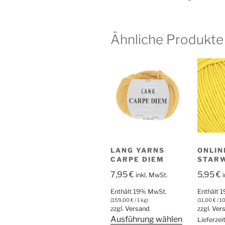
Ähnliche Produkte
LANG YARNS
ONLINE
CARPE DIEM
STAR
7,95
€
5,95
€
inkl. MwSt.
Enthält 19% MwSt.
Enthält 
(
159,00
€
/ 1 kg)
(
11,00
€
/ 1
zzgl.
Versand
zzgl.
Ver
Dieses
Ausführung wählen
Lieferzei