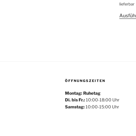
Produkt
lieferbar
weist
Ausfüh
mehrere
Varianten
auf.
Die
Optionen
können
auf
der
Produktsei
ÖFFNUNGSZEITEN
gewählt
werden
Montag: Ruhetag
Di. bis Fr.:
10:00-18:00 Uhr
Samstag:
10:00-15:00 Uhr