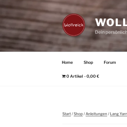
Zum
Inhalt
springen
WOLL
Dein persönlic
Home
Shop
Forum
0 Artikel
0,00 €
Start
/
Shop
/
Anleitungen
/
Lang Yarn