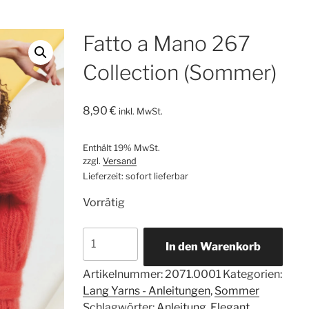
Fatto a Mano 267
Collection (Sommer)
8,90
€
inkl. MwSt.
Enthält 19% MwSt.
zzgl.
Versand
Lieferzeit: sofort lieferbar
Vorrätig
Fatto
In den Warenkorb
a
Mano
Artikelnummer:
2071.0001
Kategorien:
267
Lang Yarns - Anleitungen
,
Sommer
Collection
Schlagwörter:
Anleitung
,
Elegant
,