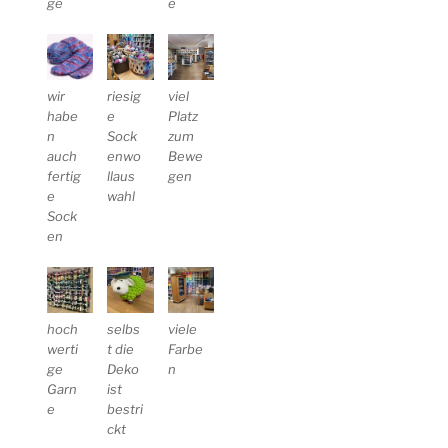
ge
e
wir
riesig
viel
habe
e
Platz
n
Sock
zum
auch
enwo
Bewe
fertig
llaus
gen
e
wahl
Sock
en
hoch
selbs
viele
r
er
werti
t die
Farbe
ge
Deko
n
Garn
ist
e
bestri
ckt