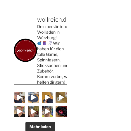
wollreich.de
Dein persönlicher
Wollladen in
Würzburg!
Wir
haben für dich
tolle Garne,
Spinnfasern,
Sticksachen und
Zubehör.
Komm vorbei, wir
helfen dir gern!
Mehr laden