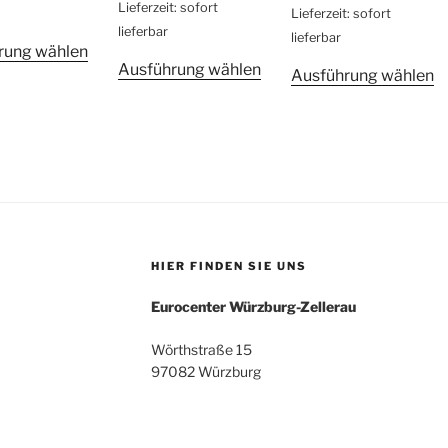
Lieferzeit: sofort
Lieferzeit: sofort
lieferbar
lieferbar
Dieses
rung wählen
Dieses
Ausführung wählen
Produkt
D
Ausführung wählen
Produkt
weist
P
weist
mehrere
w
mehrere
Varianten
m
Varianten
auf.
V
auf.
Die
au
Die
Optionen
D
Optionen
können
O
te
können
auf
k
HIER FINDEN SIE UNS
auf
der
a
Eurocenter Würzburg-Zellerau
der
Produktseite
d
Produktseite
gewählt
P
Wörthstraße 15
gewählt
werden
g
97082 Würzburg
werden
w