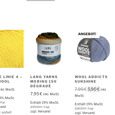
ANGEBOT!
 LINIE 4 –
LANG YARNS
WOOL ADDICTS
WOOL
MERINO 150
SUNSHINE
DÉGRADÉ
Ursprüngliche
Aktuell
7,95
€
5,90
€
inkl. MwSt.
inkl.
7,95
€
inkl. MwSt.
Preis
Preis
MwSt.
19% MwSt.
war:
ist:
00 g)
Enthält 19% MwSt.
Enthält 19% MwSt.
sand
7,95 €
5,90 €.
(
159,00
€
/ 1 kg)
(
118,00
€
/ 1 kg)
zzgl.
Versand
t: sofort
zzgl.
Versand