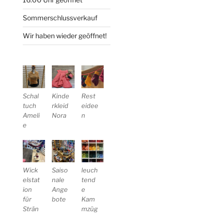
Sommerschlussverkauf
Wir haben wieder geöffnet!
Schal
Kinde
Rest
tuch
rkleid
eidee
Ameli
Nora
n
e
Wick
Saiso
leuch
elstat
nale
tend
ion
Ange
e
für
bote
Kam
Strän
mzüg