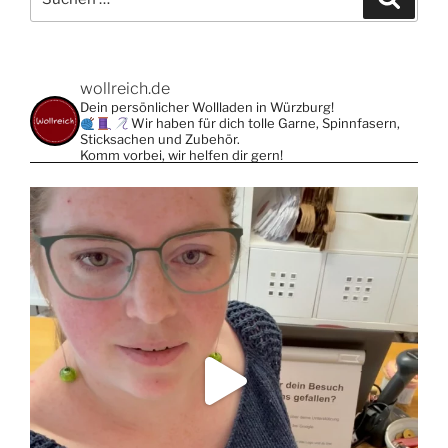
nach:
Die
Die
Optionen
Optionen
können
können
wollreich.de
auf
auf
Dein persönlicher Wollladen in Würzburg!
der
der
Wir haben für dich tolle Garne, Spinnfasern,
Produktseite
Produktsei
Sticksachen und Zubehör.
Komm vorbei, wir helfen dir gern!
gewählt
gewählt
werden
werden