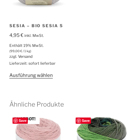
der
auf
Produktsei
der
gewählt
Produktseite
werden
SESIA – BIO SESIA 5
gewählt
4,95
€
werden
inkl. MwSt.
Enthält 19% MwSt.
(
99,00
€
/ 1 kg)
zzgl.
Versand
Lieferzeit: sofort lieferbar
Dieses
Ausführung wählen
Produkt
weist
mehrere
Ähnliche Produkte
Varianten
auf.
ANGEBOT!
Die
Save
Save
Optionen
können