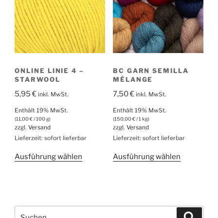
Die
Optionen
Optionen
können
können
auf
auf
der
der
Produktseite
Produktsei
gewählt
ONLINE LINIE 4 –
BC GARN SEMILLA
gewählt
werden
STARWOOL
MÉLANGE
werden
5,95
€
7,50
€
inkl. MwSt.
inkl. MwSt.
Enthält 19% MwSt.
Enthält 19% MwSt.
(
11,00
€
/ 100 g)
(
150,00
€
/ 1 kg)
zzgl.
Versand
zzgl.
Versand
Lieferzeit: sofort lieferbar
Lieferzeit: sofort lieferbar
Dieses
Dieses
Ausführung wählen
Ausführung wählen
Produkt
Produkt
weist
weist
mehrere
mehrere
Varianten
Varianten
Suche
auf.
auf.
Suche