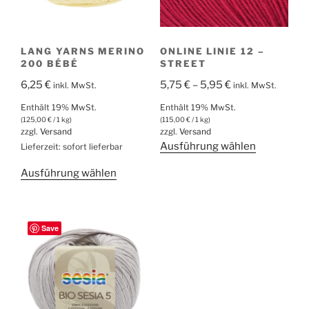
LANG YARNS MERINO
ONLINE LINIE 12 –
200 BÉBÉ
STREET
Preisspanne:
6,25
€
5,75
€
–
5,95
€
inkl. MwSt.
inkl. MwSt.
5,75 €
Enthält 19% MwSt.
Enthält 19% MwSt.
bis
(
125,00
€
/ 1 kg)
(
115,00
€
/ 1 kg)
zzgl.
Versand
zzgl.
Versand
5,95 €
Dieses
Ausführung wählen
Lieferzeit: sofort lieferbar
Produkt
Dieses
Ausführung wählen
weist
Produkt
mehrere
weist
Varianten
mehrere
auf.
Save
Varianten
Die
auf.
Optionen
Die
können
Optionen
auf
können