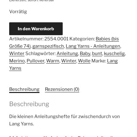
Vorrätig
Punto
In den Warenkorb
54
Artikelnummer:
2554.0001
Kategorien:
Babies (bis
Layette
Größe 74)
,
garnspezifisch
,
Lang Yarns - Anleitungen
,
Merino
Winter
Schlagwörter:
Anleitung
,
Baby
,
bunt
,
kuschelig
,
200
Merino
,
Pullover
,
Warm
,
Winter
,
Wolle
Marke:
Lang
Color
Yarns
Menge
Beschreibung
Rezensionen (0)
Beschreibung
Die kleinen Anleitungshefte für zwischendurch von
Lang Yarns.