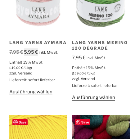
auf
der
Produktseite
gewählt
werden
LANG YARNS AYMARA
LANG YARNS MERINO
120 DÉGRADÉ
Ursprünglicher
Aktueller
7,95
€
5,95
€
inkl. MwSt.
7,95
€
inkl. MwSt.
Preis
Preis
Enthält 19% MwSt.
war:
ist:
Enthält 19% MwSt.
(
119,00
€
/ 1 kg)
zzgl.
Versand
7,95 €
5,95 €.
(
159,00
€
/ 1 kg)
zzgl.
Versand
Lieferzeit: sofort lieferbar
Lieferzeit: sofort lieferbar
Dieses
Ausführung wählen
Dieses
Ausführung wählen
Produkt
Produkt
weist
weist
mehrere
mehrere
Varianten
Save
Save
Varianten
auf.
auf.
Die