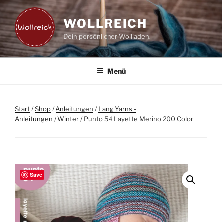
Zum
Inhalt
WOLLREICH
springen
Dein persönlicher Wollladen.
Menü
Start
/
Shop
/
Anleitungen
/
Lang Yarns -
Anleitungen
/
Winter
/ Punto 54 Layette Merino 200 Color
Save