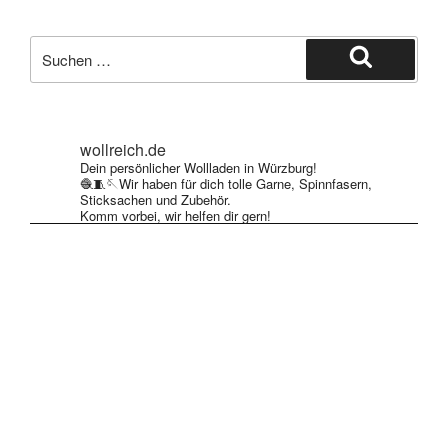
Suche
nach:
Suchen
wollreich.de
Dein persönlicher Wollladen in Würzburg!
🧶🧵🪡Wir haben für dich tolle Garne, Spinnfasern,
Sticksachen und Zubehör.
Komm vorbei, wir helfen dir gern!