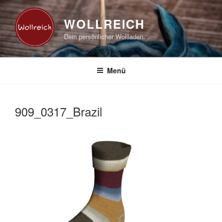
Zum
Inhalt
WOLLREICH
springen
Dein persönlicher Wollladen.
Menü
909_0317_Brazil