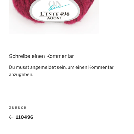
Schreibe einen Kommentar
Du musst
angemeldet
sein, um einen Kommentar
abzugeben.
Beitragsnavigation
Vorheriger
ZURÜCK
Beitrag
110496