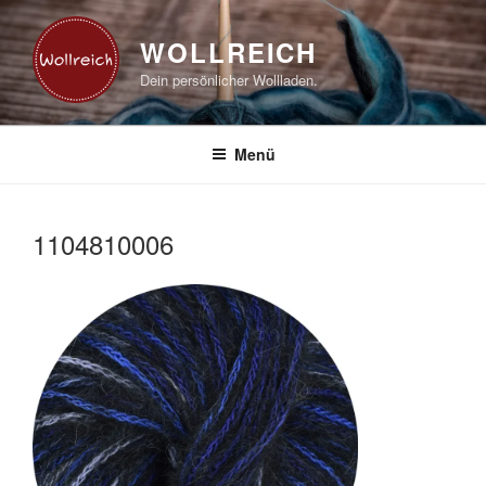
Zum
Inhalt
WOLLREICH
springen
Dein persönlicher Wollladen.
Menü
1104810006