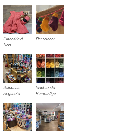
Kinderkleid
Resteideen
Nora
Saisonale
leuchtende
Angebote
Kammzüge