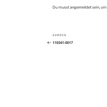
Du musst
angemeldet
sein, u
Beitragsnavigation
Vorheriger
ZURÜCK
Beitrag
110341-0017