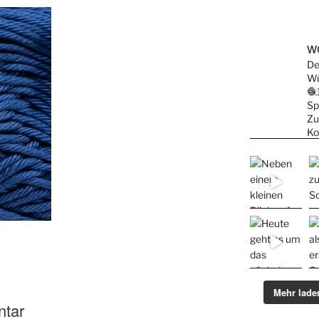
wo
De
Wü
🧶
Sp
Zu
Ko
Mehr lade
ntar