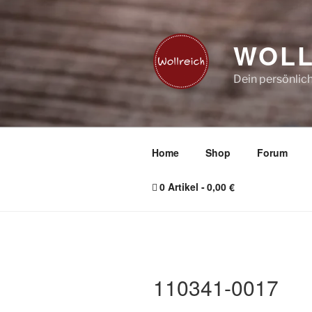
Zum
Inhalt
springen
WOLL
Dein persönlic
Home
Shop
Forum
0 Artikel
0,00 €
110341-0017