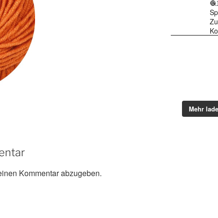
🧶
Sp
Zu
Ko
Mehr lad
entar
einen Kommentar abzugeben.