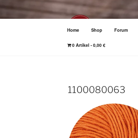
Zum
Inhalt
springen
WOLL
Home
Shop
Forum
Dein persönlich
0 Artikel
0,00 €
1100080063