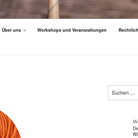
REICH
Über uns
Workshops und Veranstaltungen
Rechtlic
er Wollladen.
Suche
nach:
w
De
Wü