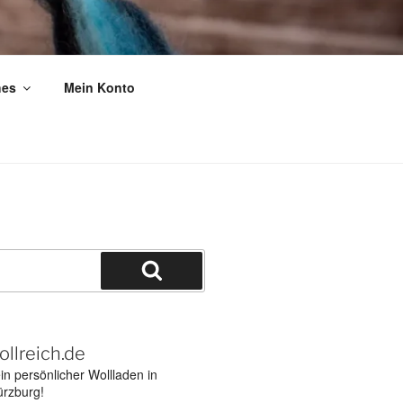
hes
Mein Konto
Suchen
ollreich.de
in persönlicher Wollladen in
rzburg!