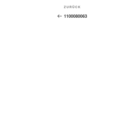
Beitragsnavigation
Vorheriger
ZURÜCK
Beitrag
1100080063