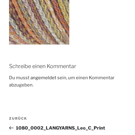
Schreibe einen Kommentar
Du musst
angemeldet
sein, um einen Kommentar
abzugeben.
Beitragsnavigation
Vorheriger
ZURÜCK
Beitrag
1080_0002_LANGYARNS_Leo_C_Print