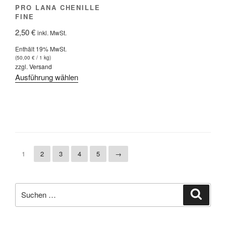
PRO LANA CHENILLE
gewählt
gewählt
FINE
werden
werden
2,50
€
inkl. MwSt.
Enthält 19% MwSt.
(
50,00
€
/ 1 kg)
zzgl.
Versand
Dieses
Ausführung wählen
Produkt
weist
mehrere
Varianten
auf.
Die
1
2
3
4
5
→
Optionen
können
auf
Suche
Suche
der
nach:
Produktseite
gewählt