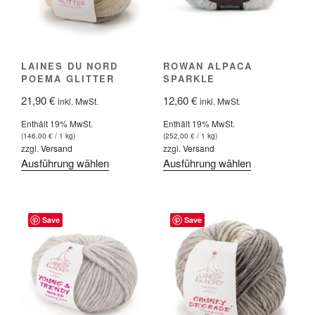
können
können
auf
auf
der
der
Produktseite
Produktseite
LAINES DU NORD
ROWAN ALPACA
gewählt
gewählt
POEMA GLITTER
SPARKLE
werden
werden
21,90
€
12,60
€
inkl. MwSt.
inkl. MwSt.
Enthält 19% MwSt.
Enthält 19% MwSt.
(
146,00
€
/ 1 kg)
(
252,00
€
/ 1 kg)
zzgl.
Versand
zzgl.
Versand
Dieses
Dieses
Ausführung wählen
Ausführung wählen
Produkt
Produkt
weist
weist
mehrere
mehrere
Save
Save
Varianten
Varianten
auf.
auf.
Die
Die
Optionen
Optionen
können
können
auf
auf