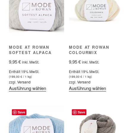
Die
Die
Optionen
Optionen
können
können
auf
auf
der
der
Produktseite
Produktseite
MODE AT ROWAN
MODE AT ROWAN
gewählt
gewählt
SOFTEST ALPACA
COLOURMIX
werden
werden
9,95
€
9,95
€
inkl. MwSt.
inkl. MwSt.
Enthält 19% MwSt.
Enthält 19% MwSt.
(
199,00
€
/ 1 kg)
(
199,00
€
/ 1 kg)
zzgl.
Versand
zzgl.
Versand
Dieses
Dieses
Ausführung wählen
Ausführung wählen
Produkt
Produkt
weist
weist
mehrere
mehrere
Save
Save
Varianten
Varianten
auf.
auf.
Die
Die