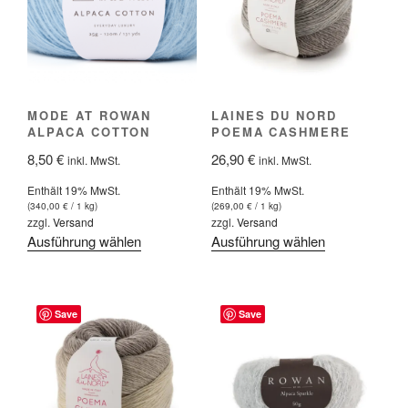
Optionen
Optionen
können
können
auf
auf
der
der
Produktseite
Produktseite
MODE AT ROWAN
LAINES DU NORD
gewählt
gewählt
ALPACA COTTON
POEMA CASHMERE
werden
werden
8,50
€
26,90
€
inkl. MwSt.
inkl. MwSt.
Enthält 19% MwSt.
Enthält 19% MwSt.
(
340,00
€
/ 1 kg)
(
269,00
€
/ 1 kg)
zzgl.
Versand
zzgl.
Versand
Dieses
Dieses
Ausführung wählen
Ausführung wählen
Produkt
Produkt
weist
weist
mehrere
mehrere
Save
Save
Varianten
Varianten
auf.
auf.
Die
Die
Optionen
Optionen