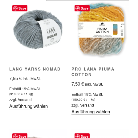
Save
Save
LANG YARNS NOMAD
PRO LANA PIUMA
COTTON
7,95
€
inkl. MwSt.
7,50
€
inkl. MwSt.
Enthält 19% MwSt.
Enthält 19% MwSt.
(
318,00
€
/ 1 kg)
zzgl.
Versand
(
150,00
€
/ 1 kg)
Dieses
zzgl.
Versand
Ausführung wählen
Dieses
Ausführung wählen
Produkt
Produkt
weist
weist
mehrere
mehrere
Varianten
Save
Save