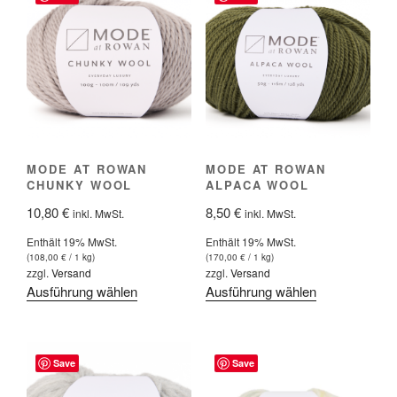
Varianten
auf.
auf.
Die
Die
Optionen
Optionen
können
können
auf
auf
der
der
Produktseite
Produktseite
gewählt
MODE AT ROWAN
MODE AT ROWAN
gewählt
werden
CHUNKY WOOL
ALPACA WOOL
werden
10,80
€
8,50
€
inkl. MwSt.
inkl. MwSt.
Enthält 19% MwSt.
Enthält 19% MwSt.
(
108,00
€
/ 1 kg)
(
170,00
€
/ 1 kg)
zzgl.
Versand
zzgl.
Versand
Dieses
Dieses
Ausführung wählen
Ausführung wählen
Produkt
Produkt
weist
weist
mehrere
mehrere
Save
Save
Varianten
Varianten
auf.
auf.