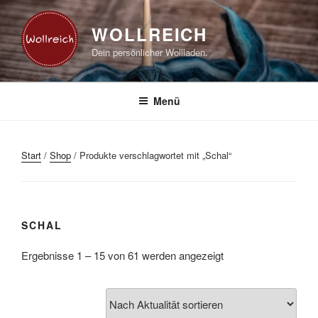
Zum
Inhalt
WOLLREICH
springen
Dein persönlicher Wollladen.
Menü
Start
/
Shop
/ Produkte verschlagwortet mit „Schal“
SCHAL
Nach
Ergebnisse 1 – 15 von 61 werden angezeigt
Aktualität
sortiert