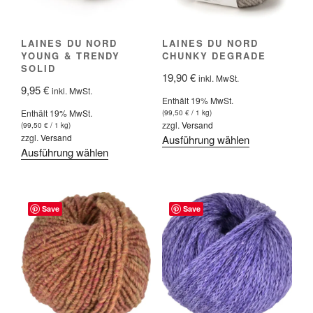
der
der
Produktseite
Produktseite
LAINES DU NORD
LAINES DU NORD
gewählt
gewählt
YOUNG & TRENDY
CHUNKY DEGRADE
werden
werden
SOLID
19,90
€
inkl. MwSt.
9,95
€
inkl. MwSt.
Enthält 19% MwSt.
Enthält 19% MwSt.
(
99,50
€
/ 1 kg)
zzgl.
Versand
(
99,50
€
/ 1 kg)
zzgl.
Versand
Dieses
Ausführung wählen
Dieses
Ausführung wählen
Produkt
Produkt
weist
weist
mehrere
mehrere
Varianten
Save
Save
Varianten
auf.
auf.
Die
Die
Optionen
Optionen
können
können
auf
auf
der