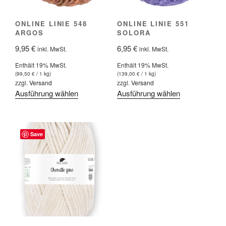
der
Produktseite
Produktseite
gewählt
ONLINE LINIE 548
ONLINE LINIE 551
gewählt
werden
ARGOS
SOLORA
werden
9,95
€
6,95
€
inkl. MwSt.
inkl. MwSt.
Enthält 19% MwSt.
Enthält 19% MwSt.
(
99,50
€
/ 1 kg)
(
139,00
€
/ 1 kg)
zzgl.
Versand
zzgl.
Versand
Dieses
Dieses
Ausführung wählen
Ausführung wählen
Produkt
Produkt
weist
weist
mehrere
mehrere
Save
Varianten
Varianten
auf.
auf.
Die
Die
Optionen
Optionen
können
können
auf
auf
der
der
Produktseite
Produktseite