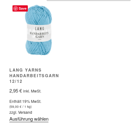
Save
LANG YARNS
HANDARBEITSGARN
12/12
2,95
€
inkl. MwSt.
Enthält 19% MwSt.
(
59,00
€
/ 1 kg)
zzgl.
Versand
Dieses
Ausführung wählen
Produkt
weist