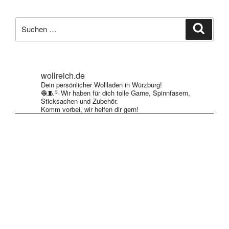
mehrere
Varianten
Suche
auf.
Suche
nach:
Die
Optionen
können
wollreich.de
auf
Dein persönlicher Wollladen in Würzburg!
der
🧶🧵🪡Wir haben für dich tolle Garne, Spinnfasern,
Produktseite
Sticksachen und Zubehör.
Komm vorbei, wir helfen dir gern!
gewählt
werden