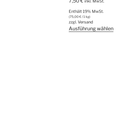
7,50
€
inkl. MwSt.
Enthält 19% MwSt.
(
75,00
€
/ 1 kg)
zzgl.
Versand
Dieses
Ausführung wählen
Produkt
weist
mehrere
Varianten
auf.
Die
Optionen
können
auf
der
Produktsei
gewählt
werden