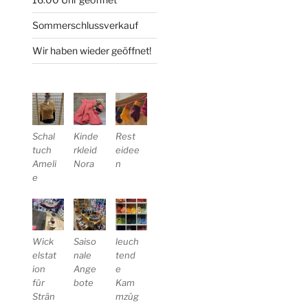
Sommerschlussverkauf
Wir haben wieder geöffnet!
Schal
Kinde
Rest
tuch
rkleid
eidee
Ameli
Nora
n
e
Wick
Saiso
leuch
elstat
nale
tend
ion
Ange
e
für
bote
Kam
Strän
mzüg