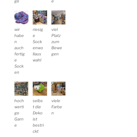
ge
e
wir
riesig
viel
habe
e
Platz
n
Sock
zum
auch
enwo
Bewe
fertig
llaus
gen
e
wahl
Sock
en
hoch
selbs
viele
werti
t die
Farbe
ge
Deko
n
Garn
ist
e
bestri
ckt