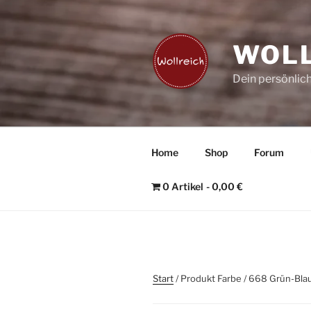
Zum
Inhalt
springen
WOLL
Dein persönlic
Home
Shop
Forum
0 Artikel
0,00 €
Start
/ Produkt Farbe / 668 Grün-Bla