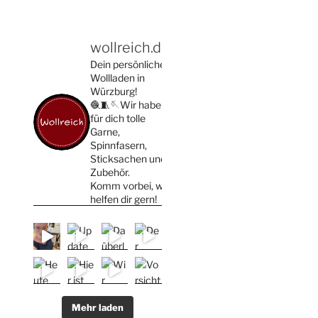
wollreich.de
Dein persönlicher
Wollladen in
Würzburg!
🧶🧵🪡Wir haben
für dich tolle
Garne,
Spinnfasern,
Sticksachen und
Zubehör.
Komm vorbei, wir
helfen dir gern!
Mehr laden