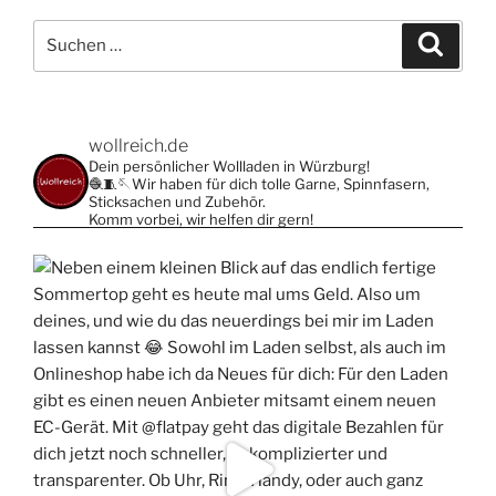
Varianten
Suche
auf.
Suche
nach:
Die
Optionen
können
wollreich.de
auf
Dein persönlicher Wollladen in Würzburg!
der
🧶🧵🪡Wir haben für dich tolle Garne, Spinnfasern,
Produktseite
Sticksachen und Zubehör.
Komm vorbei, wir helfen dir gern!
gewählt
werden