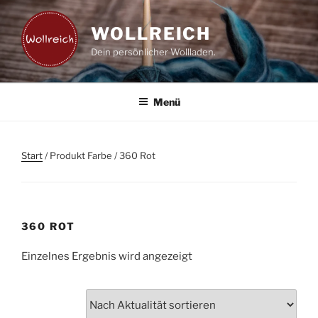
Zum
Inhalt
WOLLREICH
springen
Dein persönlicher Wollladen.
Menü
Start
/ Produkt Farbe / 360 Rot
360 ROT
Einzelnes Ergebnis wird angezeigt