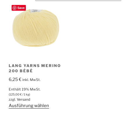
Save
LANG YARNS MERINO
200 BÉBÉ
6,25
€
inkl. MwSt.
Enthält 19% MwSt.
(
125,00
€
/ 1 kg)
zzgl.
Versand
Dieses
Ausführung wählen
Produkt
weist
mehrere