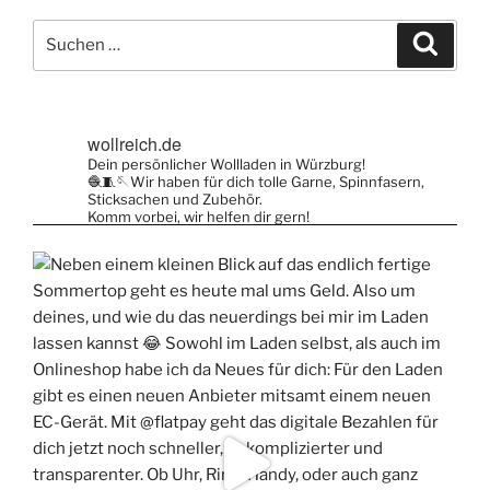
Varianten
auf.
Suche
auf.
Suche
Die
nach:
Die
Optionen
Optionen
können
können
auf
wollreich.de
auf
der
Dein persönlicher Wollladen in Würzburg!
der
Produktseite
🧶🧵🪡Wir haben für dich tolle Garne, Spinnfasern,
Produktsei
Sticksachen und Zubehör.
gewählt
Komm vorbei, wir helfen dir gern!
gewählt
werden
werden