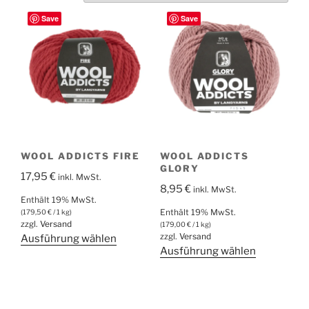
Save
Save
WOOL ADDICTS FIRE
WOOL ADDICTS
GLORY
17,95
€
inkl. MwSt.
8,95
€
inkl. MwSt.
Enthält 19% MwSt.
Enthält 19% MwSt.
(
179,50
€
/ 1 kg)
zzgl.
Versand
(
179,00
€
/ 1 kg)
zzgl.
Versand
Dieses
Ausführung wählen
Dieses
Ausführung wählen
Produkt
Produkt
weist
weist
mehrere
mehrere
Varianten