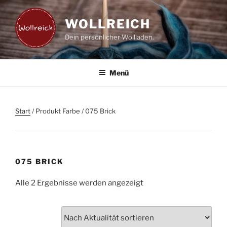
Zum
Inhalt
WOLLREICH
springen
Dein persönlicher Wollladen.
Menü
Start
/ Produkt Farbe / 075 Brick
075 BRICK
Nach
Alle 2 Ergebnisse werden angezeigt
Aktualität
sortiert