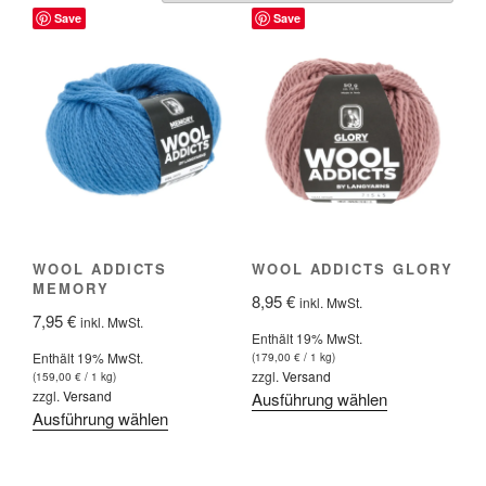
Save
Save
WOOL ADDICTS
WOOL ADDICTS GLORY
MEMORY
8,95
€
inkl. MwSt.
7,95
€
inkl. MwSt.
Enthält 19% MwSt.
Enthält 19% MwSt.
(
179,00
€
/ 1 kg)
zzgl.
Versand
(
159,00
€
/ 1 kg)
zzgl.
Versand
Dieses
Ausführung wählen
Dieses
Ausführung wählen
Produkt
Produkt
weist
weist
mehrere