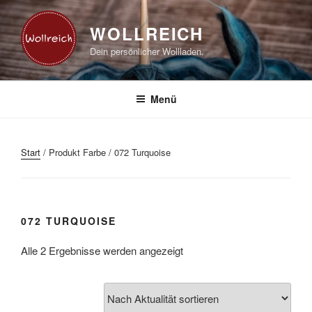
Zum
Inhalt
WOLLREICH
springen
Dein persönlicher Wollladen.
Menü
Start
/ Produkt Farbe / 072 Turquoise
072 TURQUOISE
Nach
Alle 2 Ergebnisse werden angezeigt
Aktualität
sortiert