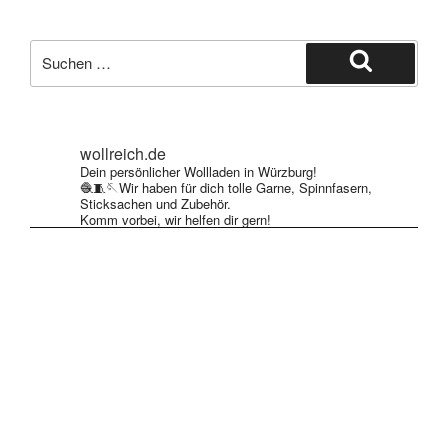
mehrere
Varianten
Varianten
auf.
Suche
auf.
Die
nach:
Suchen
Die
Optionen
Optionen
können
können
auf
wollreich.de
auf
der
Dein persönlicher Wollladen in Würzburg!
der
Produktseite
🧶🧵🪡Wir haben für dich tolle Garne, Spinnfasern,
Produktseite
Sticksachen und Zubehör.
gewählt
Komm vorbei, wir helfen dir gern!
gewählt
werden
werden