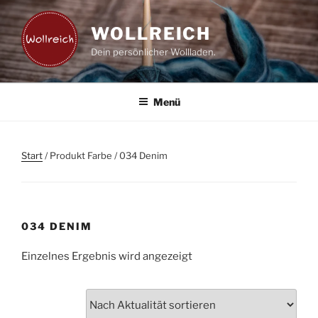
Zum
Inhalt
WOLLREICH
springen
Dein persönlicher Wollladen.
Menü
Start
/ Produkt Farbe / 034 Denim
034 DENIM
Einzelnes Ergebnis wird angezeigt