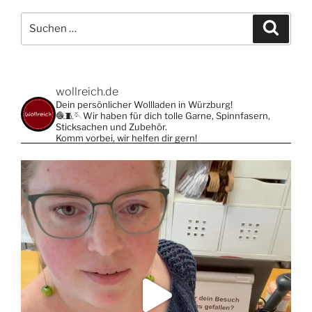
Varianten
Suche
auf.
Suche
nach:
Die
Optionen
können
wollreich.de
auf
Dein persönlicher Wollladen in Würzburg!
der
🧶🧵🪡Wir haben für dich tolle Garne, Spinnfasern,
Produktseite
Sticksachen und Zubehör.
Komm vorbei, wir helfen dir gern!
gewählt
werden