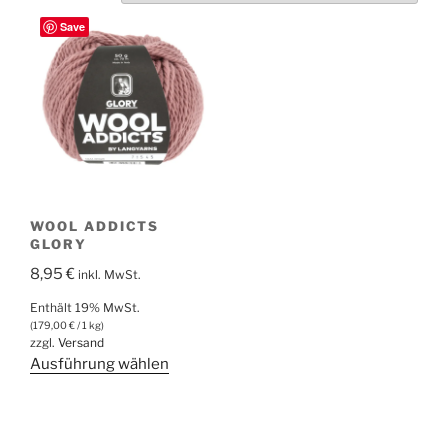
Save
WOOL ADDICTS
GLORY
8,95
€
inkl. MwSt.
Enthält 19% MwSt.
(
179,00
€
/ 1 kg)
zzgl.
Versand
Dieses
Ausführung wählen
Produkt
weist
mehrere