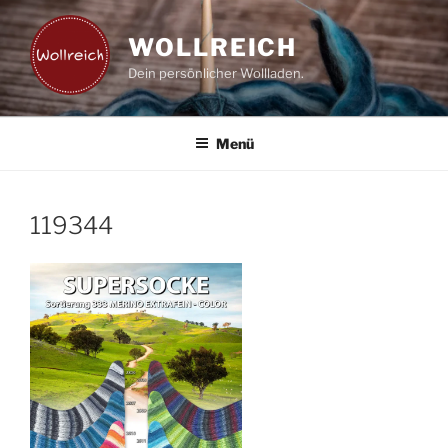
Zum
Inhalt
WOLLREICH
springen
Dein persönlicher Wollladen.
Menü
119344