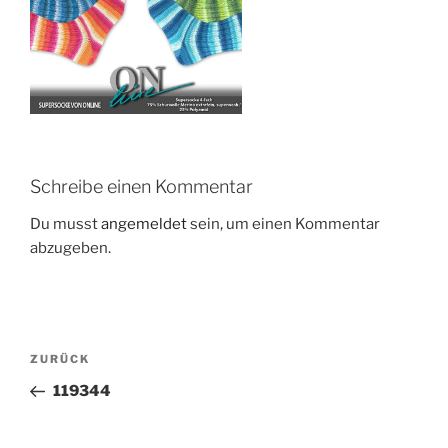
Schreibe einen Kommentar
Du musst
angemeldet
sein, um einen Kommentar
abzugeben.
Beitragsnavigation
Vorheriger
ZURÜCK
Beitrag
119344